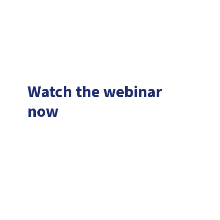
along the curve, wherever they are in the
journey.
Watch the webinar
now
Vorname*
Nachname*