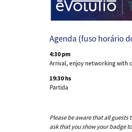
Agenda (fuso horário do
4:30 pm
Arrival, enjoy networking with 
19:30 hs
Partida
P lease be aware that all guests 
ask that you show your badge t