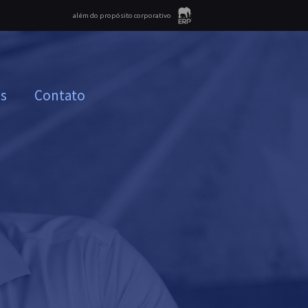
além do propósito corporativo
as
Contato