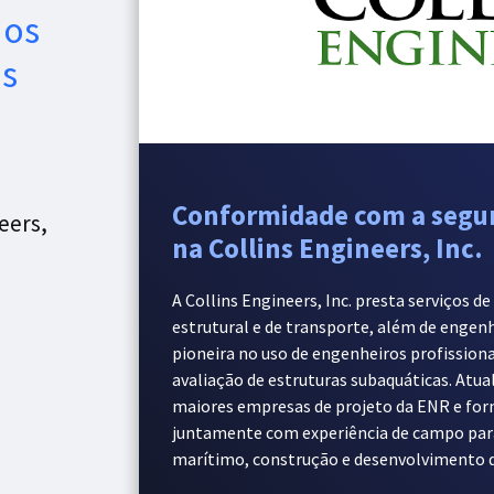
dos
os
Conformidade com a segu
eers,
na Collins Engineers, Inc.
A Collins Engineers, Inc. presta serviços d
estrutural e de transporte, além de engenha
pioneira no uso de engenheiros profission
avaliação de estruturas subaquáticas. Atua
maiores empresas de projeto da ENR e forne
juntamente com experiência de campo para
marítimo, construção e desenvolvimento d