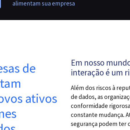
alimentam sua empresa
Em nosso mundo
sas de
interação é um r
ntam
Além dos riscos à repu
vos ativos
de dados, as organizaç
conformidade rigorosas
mes
constante mudança. A
segurança podem ter 
dos,