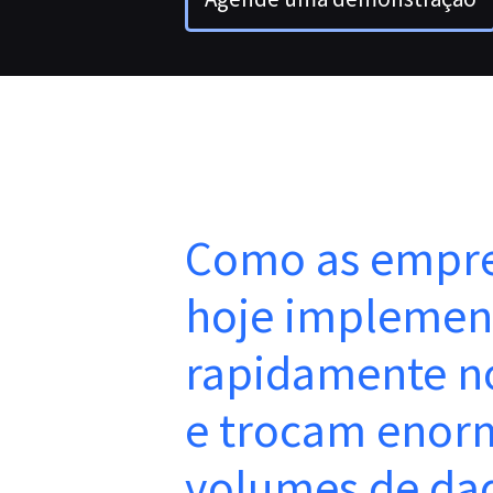
Como as empre
hoje impleme
rapidamente no
e trocam enor
volumes de da