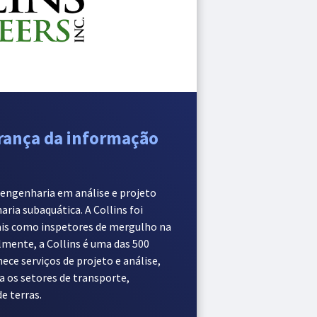
rança da informação
e engenharia em análise e projeto
ria subaquática. A Collins foi
ais como inspetores de mergulho na
lmente, a Collins é uma das 500
ce serviços de projeto e análise,
 os setores de transporte,
e terras.