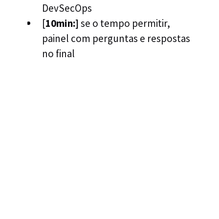
DevSecOps
[
10min:]
se o tempo permitir,
painel com perguntas e respostas
no final
TIM CHASE
CTO DE CAMPO, EMPRESA