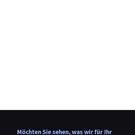
Bitte senden Sie mir Neuigkeiten
und Angebote von Evolutio.
Möchten Sie sehen, was wir für Ihr