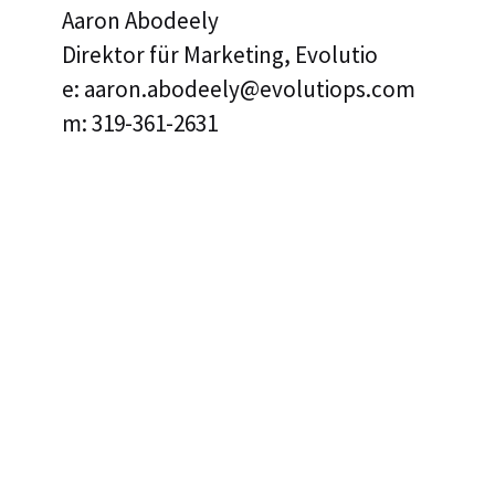
Aaron Abodeely
Direktor für Marketing, Evolutio
e: aaron.abodeely@evolutiops.com
m: 319-361-2631
AARON ABODEELY
DIREKTOR FÜR