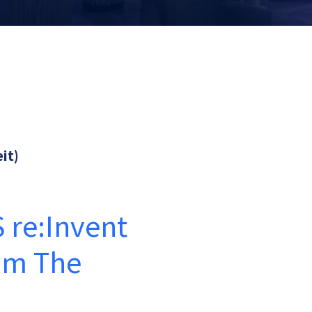
eit)
 re:Invent
im The
Vorname*