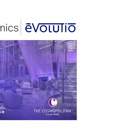
Wie haben
erfahren?
Indem Sie u
erklären Sie
Evolutio und
angegebenen
und verarbe
antworten.
Bitte s
Angebot