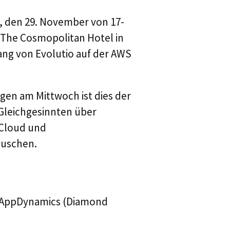
, den 29. November von 17-
Nachname
 The Cosmopolitan Hotel in
ang von Evolutio auf der AWS
Unterneh
gen am Mittwoch ist dies der
Gleichgesinnten über
Berufsbez
Cloud und
uschen.
E-Mail *
o AppDynamics (Diamond
Telefon*