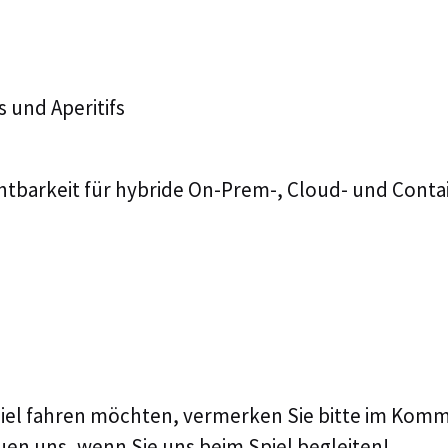
s und Aperitifs
htbarkeit für hybride On-Prem-, Cloud- und Con
el fahren möchten, vermerken Sie bitte im Komme
uen uns, wenn Sie uns beim Spiel begleiten!