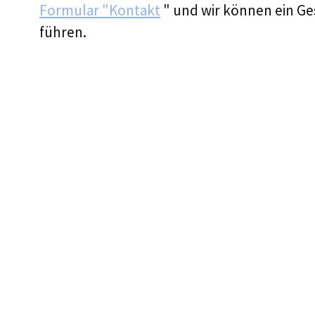
Formular "Kontakt
" und wir können ein G
führen.
DEVIN STEINKYPHÄE
DIREKTOR, SICHERHEIT
Devin hat über ein Jahrzehnt lang in