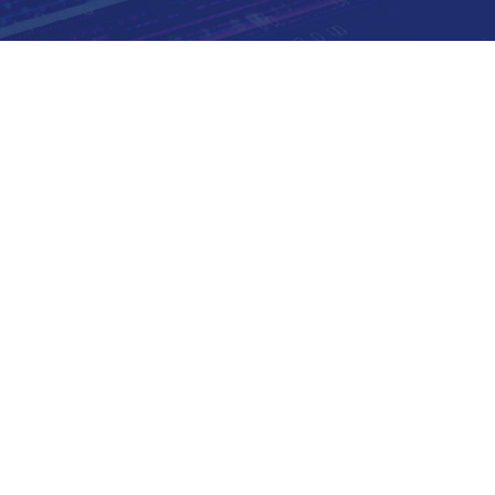
TIM CHASE
BEREICH CTO,
UNTERNEHMEN
 seit 15 Jahren im Bereich der