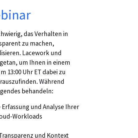
Informationssi
verschiedene 
binar
Leitung von 
auf Cloud und
umfangreiche 
hwierig, das Verhalten in
Vorstands- u
Sicherheit zu
sparent zu machen,
Entscheidungs
isieren. Lacework und
letzten Jahre
Überschneidu
getan, um Ihnen in einem
konzentriert.
m 13:00 Uhr ET dabei zu
diesem Thema 
RSA und der I
erauszufinden. Während
Autor von Lin
lgendes behandeln:
anbietet, die
Entwicklungsp
 Erfassung und Analyse Ihrer
oud-Workloads
 Transparenz und Kontext