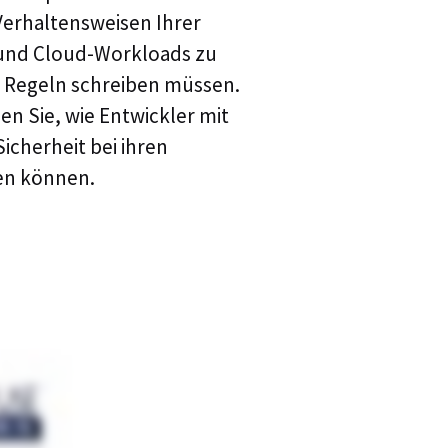
erhaltensweisen Ihrer
Evolutio Named 2
und Cloud-Workloads zu
Innovation Partne
ie Regeln schreiben müssen.
hen Sie, wie Entwickler mit
Communications, M
icherheit bei ihren
Processes for Digi
en können.
Evolutio und NTT
Partnerschaft an
Navigieren durch 
OpenTelemetry