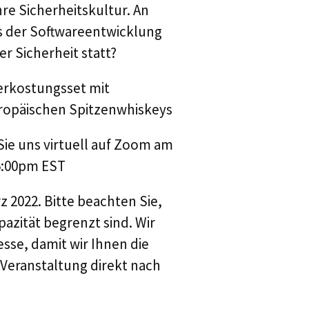
re Sicherheitskultur. An
Evolutio Named 2
s der Softwareentwicklung
Innovation Partne
r Sicherheit statt?
Communications, M
Verkostungsset mit
Processes for Digi
ropäischen Spitzenwhiskeys
e uns virtuell auf Zoom am
Evolutio und NTT
5:00pm EST
Partnerschaft an
z 2022. Bitte beachten Sie,
Navigieren durch 
azität begrenzt sind. Wir
OpenTelemetry
sse, damit wir Ihnen die
Veranstaltung direkt nach