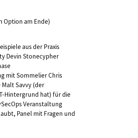
Webinar | Agentic
Webinar Replay | A
en Option am Ende)
Autonomous Trou
Webinar Replay | A
spiele aus der Praxis
of Autonomous T
rity Devin Stonecypher
hase
Webinar Replay | 
g mit Sommelier Chris
Operations & Obse
e Malt Savvy (der
T-Hintergrund hat) für die
evSecOps Veranstaltung
laubt, Panel mit Fragen und