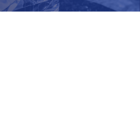
TIM CHASE
BEREICH CTO,
UNTERNEHMEN
 seit 15 Jahren im Bereich der