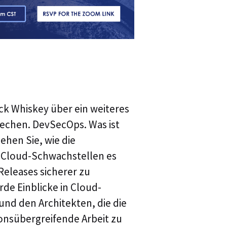
Informationssi
verschiedene 
Leitung von 
auf Cloud und
umfangreiche 
Vorstands- u
Sicherheit zu
Entscheidungs
letzten Jahre
Überschneidu
ck Whiskey über ein weiteres
konzentriert.
diesem Thema 
echen. DevSecOps. Was ist
RSA und der I
sehen Sie, wie die
Autor von Lin
anbietet, die
r Cloud-Schwachstellen es
Entwicklungsp
Releases sicherer zu
rde Einblicke in Cloud-
nd den Architekten, die die
nsübergreifende Arbeit zu