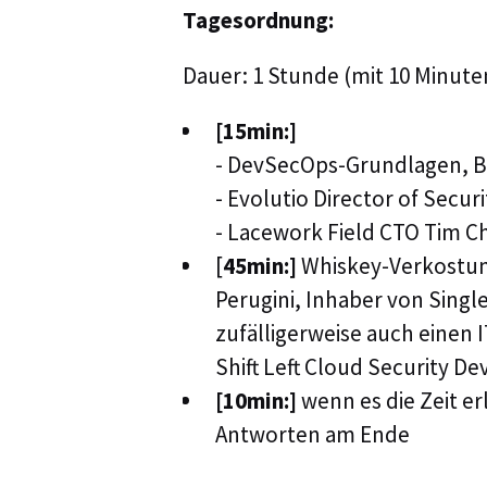
Tagesordnung:
Dauer: 1 Stunde (mit 10 Minut
[15min:]
- DevSecOps-Grundlagen, Bei
- Evolutio Director of Secu
- Lacework Field CTO Tim C
[
45min:]
Whiskey-Verkostun
Perugini, Inhaber von Singl
zufälligerweise auch einen I
Shift Left Cloud Security D
[10min:]
wenn es die Zeit er
Antworten am Ende