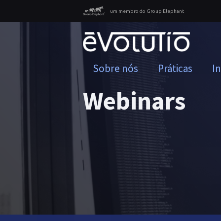
um membro do Group Elephant
Sobre nós
Práticas
I
Webinars