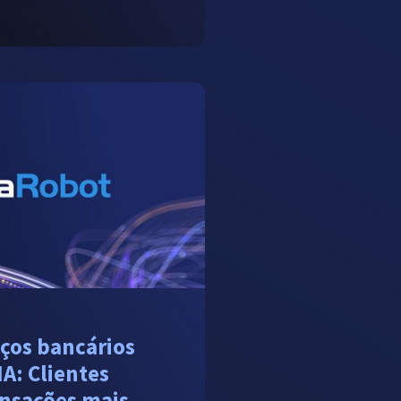
iços bancários
IA: Clientes
ransações mais