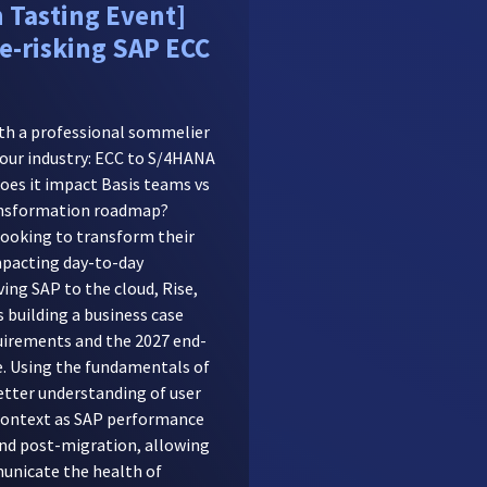
n Tasting Event]
e-risking SAP ECC
ith a professional sommelier
n our industry: ECC to S/4HANA
does it impact Basis teams vs
ransformation roadmap?
looking to transform their
pacting day-to-day
ing SAP to the cloud, Rise,
 building a business case
uirements and the 2027 end-
 Using the fundamentals of
etter understanding of user
context as SAP performance
and post-migration, allowing
unicate the health of