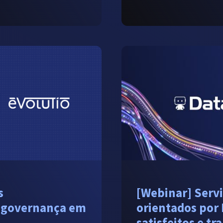
s
[Webinar] Serv
 governança em
orientados por 
satisfeitos e t