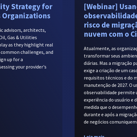
ity Strategy for
[Webinar] Usan
es Organizations
observabilidade
risco de migraç
c advisors, architects,
nuvem com o C
il, Gas & Utilities
play as they highlight real
Atualmente, as organiza
s, common challenges, and
transformar seus ambien
ign up for a
diárias. Mas a migração 
ssing your provider's
exige a criação de um cas
requisitos técnicos e do 
manutenção de 2027. O u
observabilidade permite
experiência do usuário e 
medida que o desempenho 
durante e após a migração
de negócios comuniquem 
Leia mais