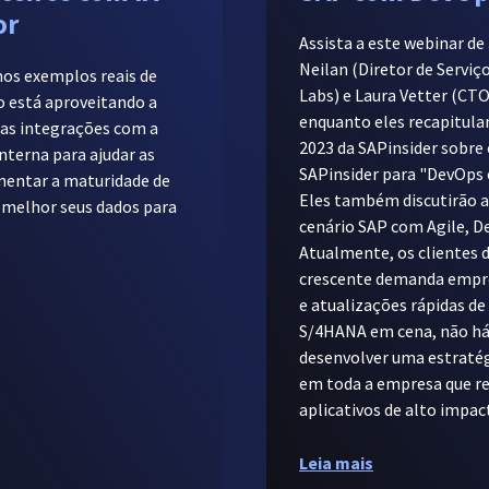
or
Assista a este webinar d
Neilan (Diretor de Serviç
mos exemplos reais de
Labs) e Laura Vetter (CTO
o está aproveitando a
enquanto eles recapitulam
as integrações com a
2023 da SAPinsider sobre 
nterna para ajudar as
SAPinsider para "DevOps
umentar a maturidade de
Eles também discutirão 
r melhor seus dados para
cenário SAP com Agile, D
Atualmente, os clientes
crescente demanda empr
e atualizações rápidas de
S/4HANA em cena, não h
desenvolver uma estratég
em toda a empresa que re
aplicativos de alto impa
Leia mais