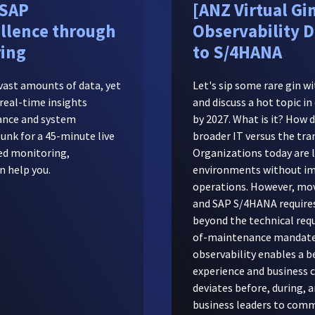
 SAP
[ANZ Virtual Gi
llence through
Observability D
ring
to S/4HANA
ast amounts of data, yet
Let's sip some rare gin w
real-time insights
and discuss a hot topic i
ance and system
by 2027. What is it? How 
lunk for a 45-minute live
broader IT versus the t
ed monitoring,
Organizations today are 
n help you.
environments without im
operations. However, mov
and SAP S/4HANA requires
beyond the technical req
of-maintenance mandate.
observability enables a b
experience and business 
deviates before, during, 
business leaders to comm