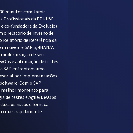
e 30 minutos com Jamie
os Profissionais da EPI-USE
 e co-fundadora da Evolutio)
 o relatório de inverno de
o Relatório de Referência da
 em nuvem e SAP S/4HANA".
a modernização de seu
evOps e automação de testes.
 da SAP enfrentam uma
esarial por implementações
 software. Com o SAP
á melhor momento para
ia de testes e Agile/DevOps
duza os riscos e forneça
cto mais rapidamente.