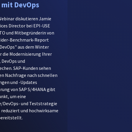
 mit DevOps
ebinar diskutieren Jamie
ices Director bei EPI-USE
CTO und Mitbegründerin von
nsider-Benchmark-Report
DevOps" aus dem Winter
r die Modernisierung Ihrer
, DevOps und
echen. SAP-Kunden sehen
den Nachfrage nach schnellen
ngen und -Updates
hrung von SAP S/4HANA gibt
unkt, um eine
/DevOps- und Teststrategie
en reduziert und hochwirksame
reitstellt.