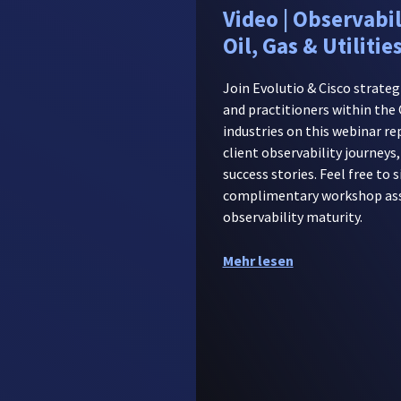
Video | Observabil
Oil, Gas & Utiliti
Join Evolutio & Cisco strategi
and practitioners within the O
industries on this webinar re
client observability journey
success stories. Feel free to s
complimentary workshop asse
observability maturity.
Mehr lesen