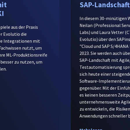
it
SAP-Landschaft
KI
In diesem 30-minütigen W
Neilan (Professional Serv
piele aus der Praxis
Labs) und Laura Vetter (
r Evolutio die
Evolutio) über den SAPi
e Integrationen mit
"Cloud und SAP S/4HANA 
 Fachwissen nutzt, um
2023. Sie werden auch übe
ihre ML-Produktionsreife
SAP-Landschaft mit Agile
 besser zu nutzen, um
Testautomatisierung spr
len.
sich heute einer steigen
Software-Implementieru
gegenüber. Mit der Einfü
es keinen besseren Zeitp
unternehmensweite Agile
zu entwickeln, die Risik
Anwendungen schneller be