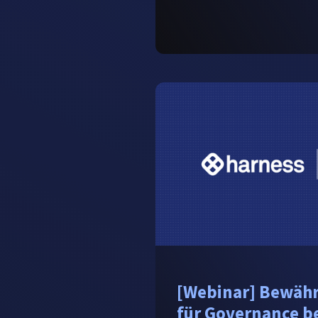
[Webinar] Bewähr
für Governance b