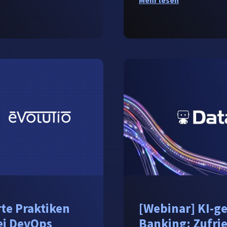
Mehr lesen
te Praktiken
[Webinar] KI-g
ei DevOps
Banking: Zufri