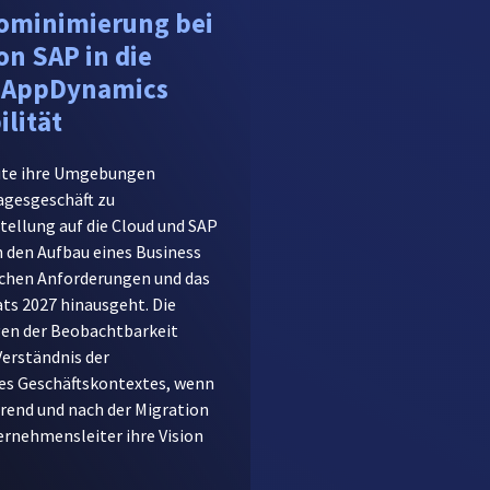
kominimierung bei
on SAP in die
o AppDynamics
lität
te ihre Umgebungen
agesgeschäft zu
tellung auf die Cloud und SAP
 den Aufbau eines Business
ischen Anforderungen und das
s 2027 hinausgeht. Die
en der Beobachtbarkeit
Verständnis der
es Geschäftskontextes, wenn
hrend und nach der Migration
rnehmensleiter ihre Vision