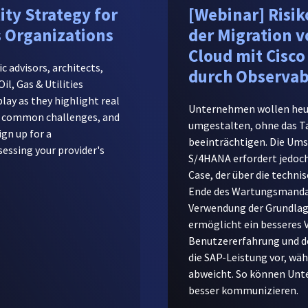
ity Strategy for
[Webinar] Risi
es Organizations
der Migration v
Cloud mit Cisc
c advisors, architects,
durch Observabi
il, Gas & Utilities
play as they highlight real
Unternehmen wollen heu
s, common challenges, and
umgestalten, ohne das T
ign up for a
beeinträchtigen. Die Ums
ssing your provider's
S/4HANA erfordert jedoch
Case, der über die techn
Ende des Wartungsmandat
Verwendung der Grundlag
ermöglicht ein besseres 
Benutzererfahrung und d
die SAP-Leistung vor, wä
abweicht. So können Unte
besser kommunizieren.