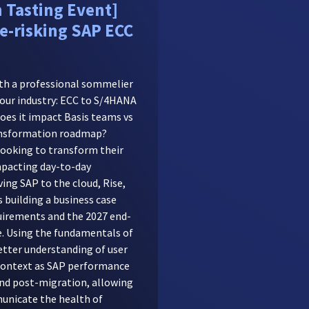
n Tasting Event]
e-risking SAP ECC
ith a professional sommelier
n our industry: ECC to S/4HANA
does it impact Basis teams vs
ransformation roadmap?
looking to transform their
pacting day-to-day
ing SAP to the cloud, Rise,
 building a business case
uirements and the 2027 end-
 Using the fundamentals of
etter understanding of user
context as SAP performance
and post-migration, allowing
unicate the health of