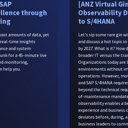
 SAP
[ANZ Virtual Gi
llence through
Observability D
ring
to S/4HANA
ast amounts of data, yet
Let's sip some rare gin w
real-time insights
and discuss a hot topic i
ance and system
by 2027. What is it? How 
lunk for a 45-minute live
broader IT versus the t
ed monitoring,
Organizations today are 
n help you.
environments without im
operations. However, mov
and SAP S/4HANA requires
beyond the technical req
of-maintenance mandate.
observability enables a b
experience and business 
deviates before, during, 
business leaders to comm