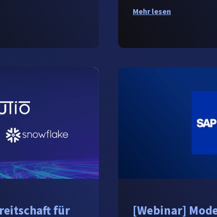
Mehr lesen
eitschaft für
[Webinar] Moder